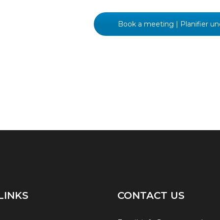
Book a meeting | Planifier u
LINKS
CONTACT US