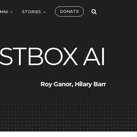
DONATE
MNI
STORIES
STBOX AI
Roy Ganor, Hilary Barr