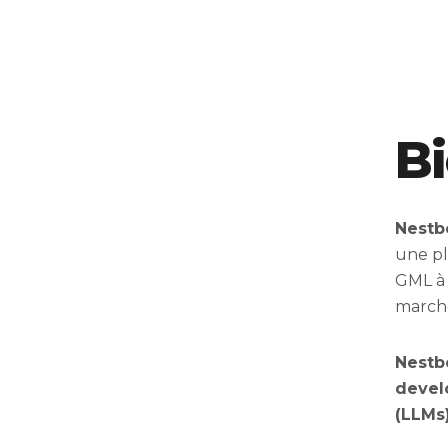
B
Nestb
une pl
GML à 
march
Nestbo
devel
(LLMs)